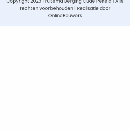
Copyright 2023
Fruitema Berging Oude Pekela
| Alle
rechten voorbehouden | Realisatie door
OnlineBouwers