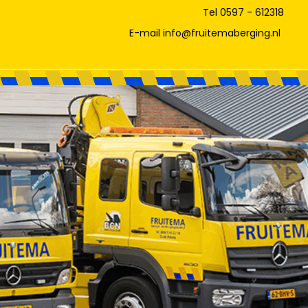
Tel 0597 - 612318
E-mail info@fruitemaberging.nl