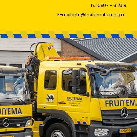
Tel 0597 - 612318
E-mail info@fruitemaberging.nl