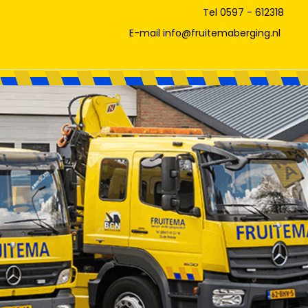
Tel 0597 - 612318
E-mail info@fruitemaberging.nl