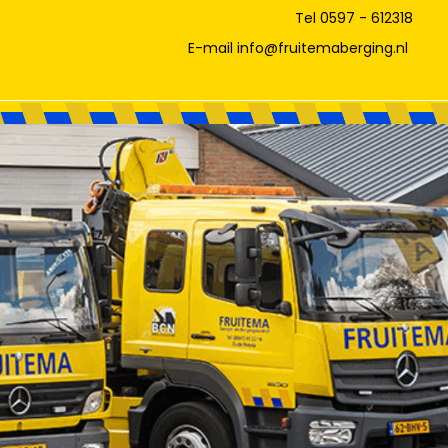
Tel 0597 - 612318
E-mail info@fruitemaberging.nl